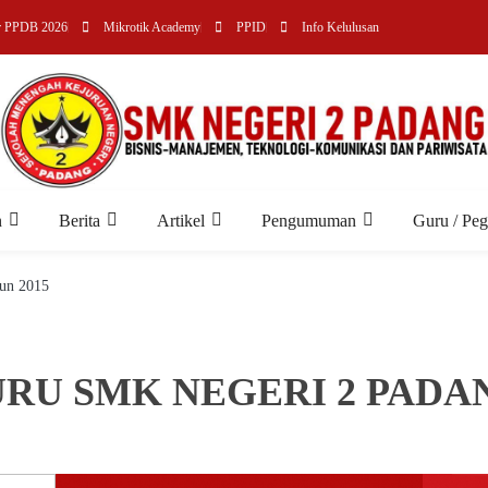
r PPDB 2026
Mikrotik Academy
PPID
Info Kelulusan
n
Berita
Artikel
Pengumuman
Guru / Pe
un 2015
RU SMK NEGERI 2 PADA