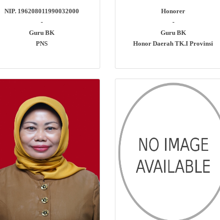
NIP. 196208011990032000
Honorer
-
-
Guru BK
Guru BK
PNS
Honor Daerah TK.I Provinsi