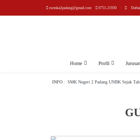
esemka2padang@gmail.com
0751-21930
Dafta
Home
Profil
Jurusa
INFO :
SMK Negeri 2 Padang UNBK Sejak Tah
GU