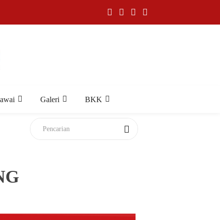
gawai
Galeri
BKK
NG