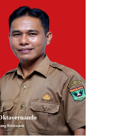
Oktavernando
Zurnafida
ang Kesiswaan
PNS