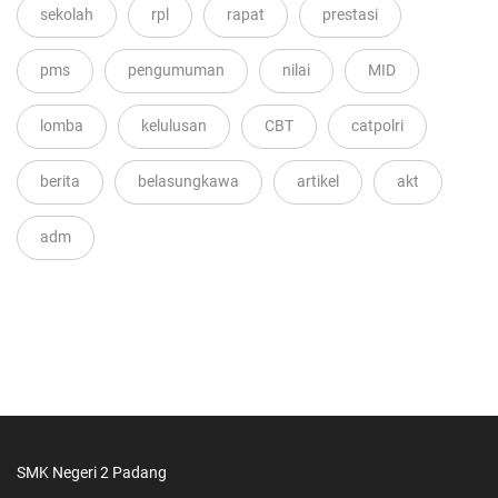
sekolah
rpl
rapat
prestasi
pms
pengumuman
nilai
MID
lomba
kelulusan
CBT
catpolri
berita
belasungkawa
artikel
akt
adm
SMK Negeri 2 Padang