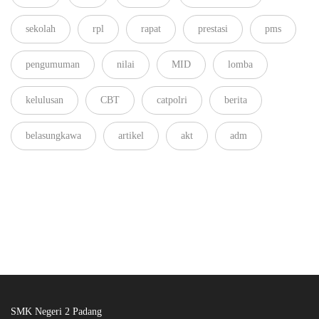
sekolah
rpl
rapat
prestasi
pms
pengumuman
nilai
MID
lomba
kelulusan
CBT
catpolri
berita
belasungkawa
artikel
akt
adm
SMK Negeri 2 Padang