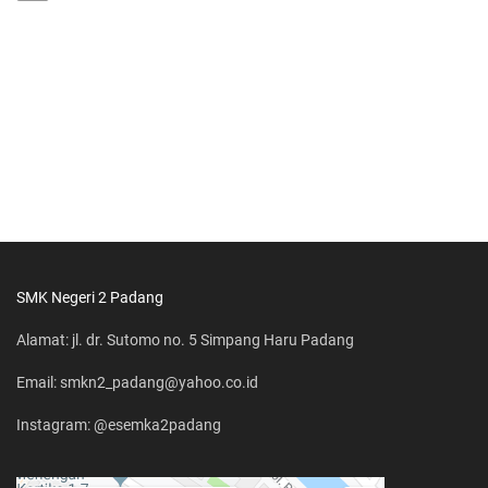
SMK Negeri 2 Padang
Alamat: jl. dr. Sutomo no. 5 Simpang Haru Padang
Email: smkn2_padang@yahoo.co.id
Instagram: @esemka2padang